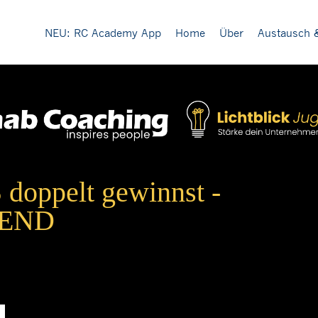
NEU: RC Academy App
Home
Über
Austausch 
doppelt gewinnst -
GEND