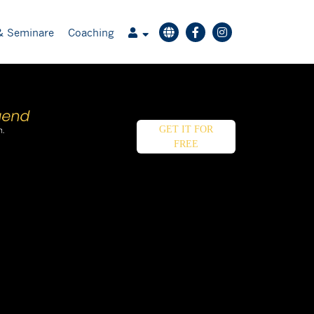
& Seminare
Coaching
GET IT FOR
FREE