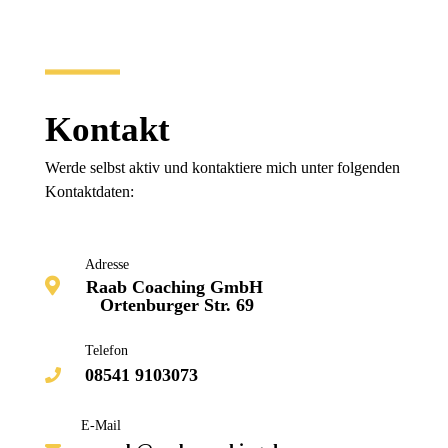
Im Workshop Paket enthalten
1 Übernachtung im Business Zimmer mit jeglichem Wohlfühl-Komfort
inklusive reichhaltigem Frühstücksbuffet
3-Gänge-Menü am Freitagmittag inklusive aller Getränke
3-Gänge-Menü am Freitagabend inklusive aller Getränke
(die Getränke nach dem Abendessen und an der Bar übernimmt jeder selbst)
Seminarraum und -technik
Vormittags- und Nachmittagspause
Kontakt
Werde selbst aktiv und kontaktiere mich unter folgenden 
Kontaktdaten:
Adresse
Raab Coaching GmbH
Ortenburger Str. 69
Telefon
08541 9103073
E-Mail