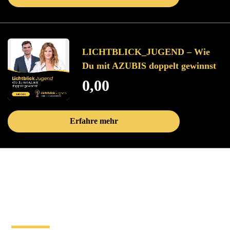
LICHTBLICK_JUGEND – Wie
Du mit AZUBIS doppelt gewinnst
0,00
Erfahre mehr