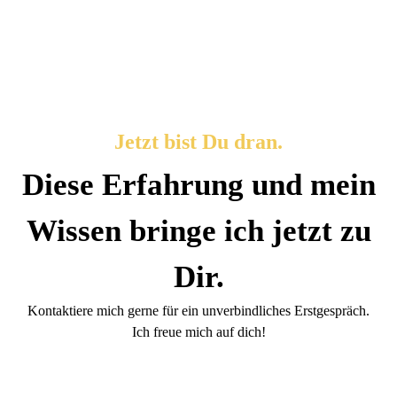
Jetzt bist Du dran.
Diese Erfahrung und mein
Wissen bringe ich jetzt zu
Dir.
Kontaktiere mich gerne für ein unverbindliches Erstgespräch.
Ich freue mich auf dich!
All-inclusive – Deine Investition
695 Euro zzgl. MwSt.
für Dich und
595 Euro zzgl. MwSt.
für einen weiteren Teilnehmer aus Deiner Firma im Doppelzimmer